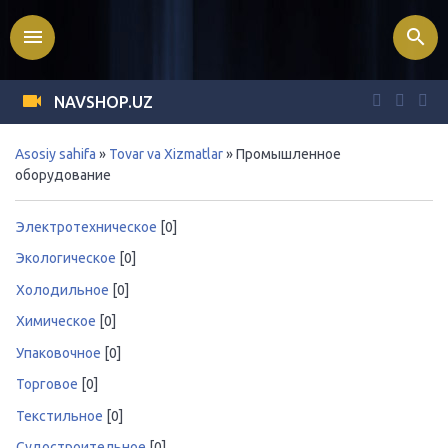
menu
search
NAVSHOP.UZ
Asosiy sahifa
»
Tovar va Xizmatlar
» Промышленное
оборудование
Электротехническое
[0]
Экологическое
[0]
Холодильное
[0]
Химическое
[0]
Упаковочное
[0]
Торговое
[0]
Текстильное
[0]
Судостроительное
[0]