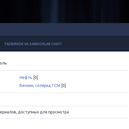
TADBIRKOR VA XARIDORLAR CHATI
голь
Нефть
[0]
Бензин, солярка, ГСМ
[0]
ериалов, доступных для просмотра