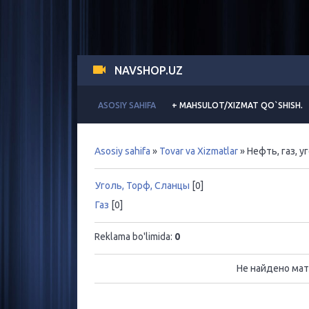
NAVSHOP.UZ
ASOSIY SAHIFA
+ MAHSULOT/XIZMAT QO`SHISH.
Asosiy sahifa
»
Tovar va Xizmatlar
» Нефть, газ, у
Уголь, Торф, Сланцы
[0]
Газ
[0]
Reklama bo'limida
:
0
Не найдено мат