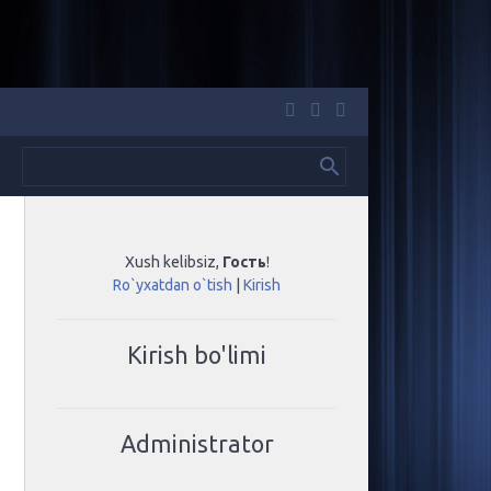
Xush kelibsiz
,
Гость
!
Ro`yxatdan o`tish
|
Kirish
Kirish bo'limi
Administrator