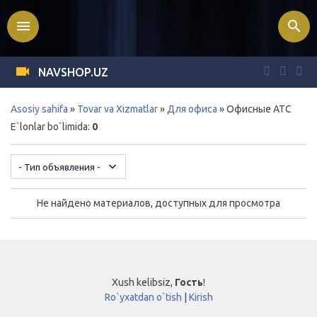
menu
search
NAVSHOP.UZ
Asosiy sahifa
»
Tovar va Xizmatlar
»
Для офиса
» Офисные АТС
E`lonlar bo`limida
:
0
Не найдено материалов, доступных для просмотра
Xush kelibsiz
,
Гость
!
Ro`yxatdan o`tish
|
Kirish