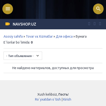
menu
search
NAVSHOP.UZ
Asosiy sahifa
»
Tovar va Xizmatlar
»
Для офиса
» Бумага
E`lonlar bo`limida
:
0
Не найдено материалов, доступных для просмотра
Xush kelibsiz
,
Гость
!
Ro`yxatdan o`tish
|
Kirish